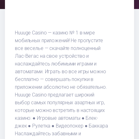
Huuuge Casino — казино № 1 в мире
мобильных приложений! Не пропустите
все веселье — скачайте полноценный
Лас-Вегас на свое устройство и
наслаждайтесь любимыми играми и
автоматами. Играть во все игры можно
бесплатно — совершать покупки в
приложении абсолютно не обязательно.
Huuuge Casino предлагает широкий
выбор самых популярных азартных игр,
которые можно встретить в настоящих
казино: ● Игровые автоматы ● Блек-
джек ● Рулетка ● Видеопокер ● Баккара
Наслаждайтесь забавными и